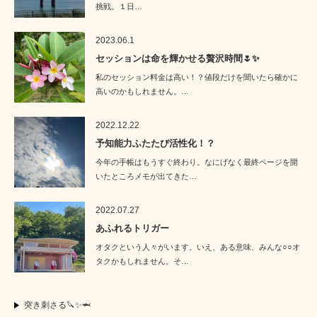
挑戦。１日…
2023.06.1
セッションは命を輝かせる贅沢時間🌷✨
私のセッション料金は高い！？値段だけを聞いたら確かに
高いのかもしれません。…
2022.12.22
予知能力ふたたび活性化！？
今年の手帳はもうすぐ終わり。なにげなく最終ページを開
いたところメモが出てきた…
2022.07.27
あふれるトリガー
オタクという人々がいます。いえ、ある意味、みんな○○オ
タクかもしれません。そ…
突き刺さる🔪✨🦈