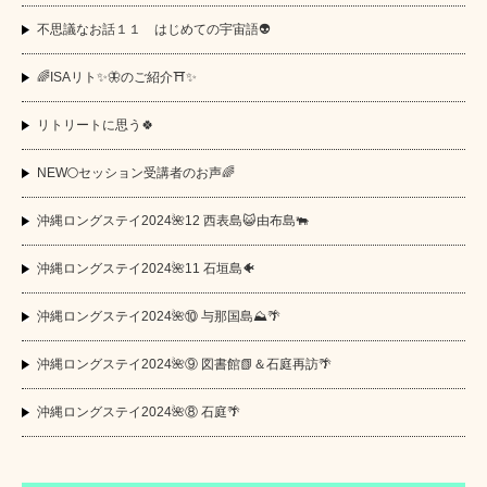
不思議なお話１１ はじめての宇宙語👽
🌈ISAリト✨🦋のご紹介⛩️✨
リトリートに思う🍀
NEW🌕セッション受講者のお声🌈
沖縄ロングステイ2024🌺12 西表島😺由布島🐃
沖縄ロングステイ2024🌺11 石垣島🐠
沖縄ロングステイ2024🌺⑩ 与那国島⛰️🌴
沖縄ロングステイ2024🌺⑨ 図書館📗＆石庭再訪🌴
沖縄ロングステイ2024🌺⑧ 石庭🌴