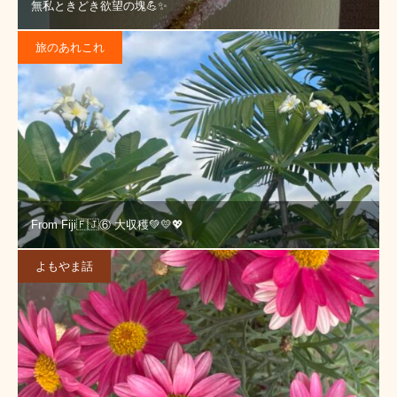
無私ときどき欲望の塊💪✨
旅のあれこれ
From Fiji🇫🇯⑥ 大収穫💚💛💖
よもやま話