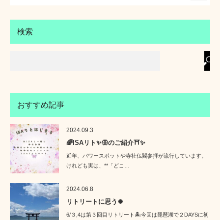
検索
おすすめ記事
2024.09.3
🌈ISAリト✨🦋のご紹介⛩️✨
近年、パワースポットや寺社仏閣参拝が流行しています。
けれども実は、**「どこ…
2024.06.8
リトリートに思う🍀
6/３,4は第３回目リトリート🏝️今回は琵琶湖で２DAYSに初