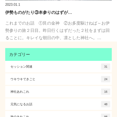
2023.01.1
伊勢ものがたり③本参りのはずが…
これまでのお話 ①艮の金神 ②お多度駆けねば～お伊
勢参りの旅２日目。昨日行くはずだった２社をまずは回
ることに。キレイな朝日の中、凛とした神社へ。…
カテゴリー
セッション関連
31
ウキウキできごと
24
神社あれこれ
16
元気になるお話
48
旅のあれこれ
98