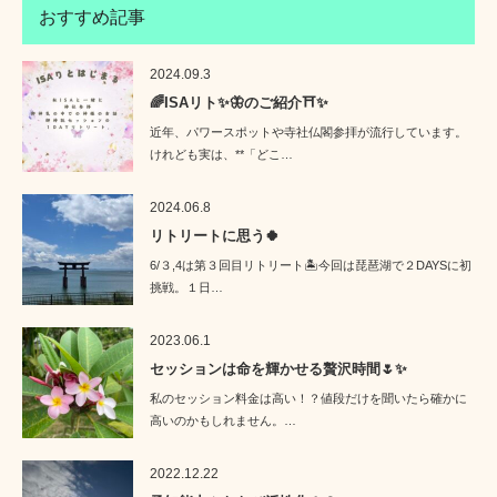
おすすめ記事
2024.09.3
🌈ISAリト✨🦋のご紹介⛩️✨
近年、パワースポットや寺社仏閣参拝が流行しています。
けれども実は、**「どこ…
2024.06.8
リトリートに思う🍀
6/３,4は第３回目リトリート🏝️今回は琵琶湖で２DAYSに初
挑戦。１日…
2023.06.1
セッションは命を輝かせる贅沢時間🌷✨
私のセッション料金は高い！？値段だけを聞いたら確かに
高いのかもしれません。…
2022.12.22