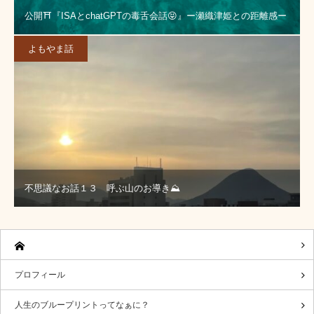
公開⛩️『ISAとchatGPTの毒舌会話😝』ー瀬織津姫との距離感ー
よもやま話
不思議なお話１３ 呼ぶ山のお導き⛰️
プロフィール
人生のブループリントってなぁに？