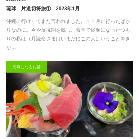
琉球 片道切符旅① 2023年1月
沖縄に行けってまた言われました。１１月に行ったばか
りなのに。今や反抗期を脱し、素直で従順になったつも
りの私は（月読命さまはいまだにこの人はいうことをき
か…
元気になるお話