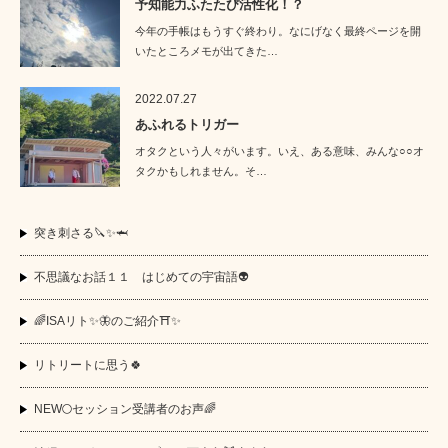
予知能力ふたたび活性化！？
今年の手帳はもうすぐ終わり。なにげなく最終ページを開
いたところメモが出てきた…
2022.07.27
あふれるトリガー
オタクという人々がいます。いえ、ある意味、みんな○○オ
タクかもしれません。そ…
突き刺さる🔪✨🦈
不思議なお話１１ はじめての宇宙語👽
🌈ISAリト✨🦋のご紹介⛩️✨
リトリートに思う🍀
NEW🌕セッション受講者のお声🌈