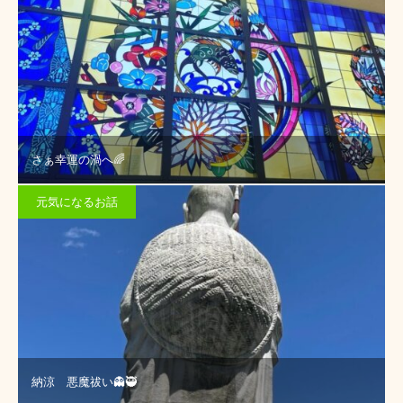
さぁ幸運の渦へ🌈
元気になるお話
納涼 悪魔祓い👻🥷