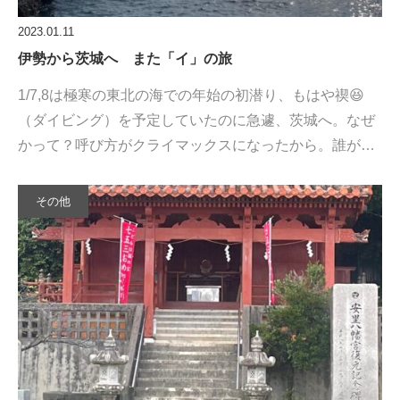
2023.01.11
伊勢から茨城へ また「イ」の旅
1/7,8は極寒の東北の海での年始の初潜り、もはや禊😆
（ダイビング）を予定していたのに急遽、茨城へ。なぜ
かって？呼び方がクライマックスになったから。誰が…
その他