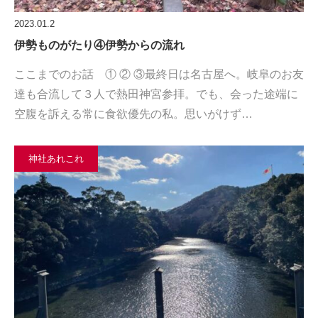
2023.01.2
伊勢ものがたり④伊勢からの流れ
ここまでのお話 ① ② ③最終日は名古屋へ。岐阜のお友
達も合流して３人で熱田神宮参拝。でも、会った途端に
空腹を訴える常に食欲優先の私。思いがけず…
神社あれこれ