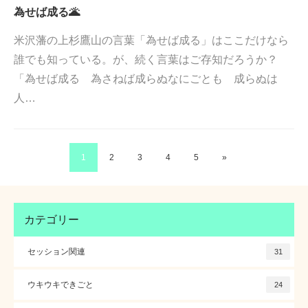
為せば成る🌋
米沢藩の上杉鷹山の言葉「為せば成る」はここだけなら
誰でも知っている。が、続く言葉はご存知だろうか？
「為せば成る 為さねば成らぬなにごとも 成らぬは
人…
1
2
3
4
5
»
カテゴリー
セッション関連
31
ウキウキできごと
24