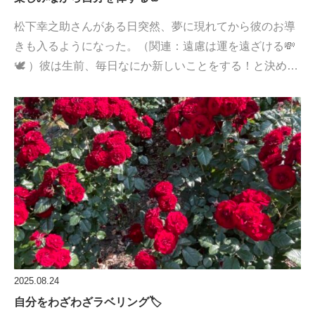
松下幸之助さんがある日突然、夢に現れてから彼のお導
きも入るようになった。（関連：遠慮は運を遠ざける💸
🕊️ ）彼は生前、毎日なにか新しいことをする！と決め…
2025.08.24
自分をわざわざラベリング🏷️