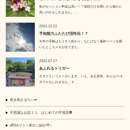
私のセッション料金は高い！？値段だけを聞いたら確かに
高いのかもしれません。…
2022.12.22
予知能力ふたたび活性化！？
今年の手帳はもうすぐ終わり。なにげなく最終ページを開
いたところメモが出てきた…
2022.07.27
あふれるトリガー
オタクという人々がいます。いえ、ある意味、みんな○○オ
タクかもしれません。そ…
突き刺さる🔪✨🦈
不思議なお話１１ はじめての宇宙語👽
🌈ISAリト✨🦋のご紹介⛩️✨