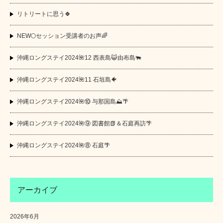
リトリートに思う🍀
NEW🌕セッション受講者のお声🌈
沖縄ロングステイ2024🌺12 西表島😺由布島🐃
沖縄ロングステイ2024🌺11 石垣島🐠
沖縄ロングステイ2024🌺⑩ 与那国島⛰️🌴
沖縄ロングステイ2024🌺⑨ 図書館📗＆石庭再訪🌴
沖縄ロングステイ2024🌺⑧ 石庭🌴
アーカイブ
2026年6月