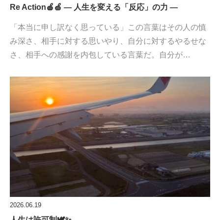
Re Action🍎🍏 ― 人生を変える「反応」の力 ―
「本当に申し訳なく思っている」この言葉はその人の慎
み深さ、相手に対する思いやり、自分に対するやるせな
さ、相手への感謝を内包している言葉だ。自分が…
2026.06.19
人生は許可制🕊️✨