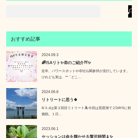
おすすめ記事
2024.09.3
🌈ISAリト✨🦋のご紹介⛩️✨
近年、パワースポットや寺社仏閣参拝が流行しています。
けれども実は、**「どこ…
2024.06.8
リトリートに思う🍀
6/３,4は第３回目リトリート🏝️今回は琵琶湖で２DAYSに初
挑戦。１日…
2023.06.1
セッションは命を輝かせる贅沢時間🌷✨