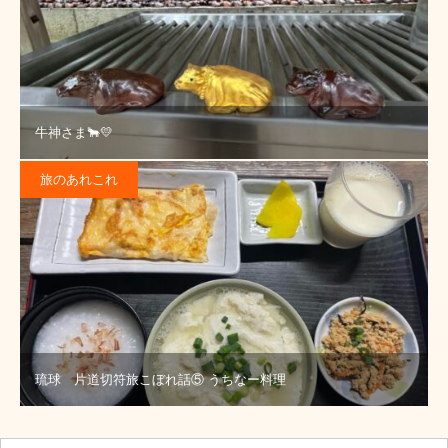
牛神さま🐂💛
旅のあれこれ
琉球 片道切符旅こぼれ話⑤ うちなー料理