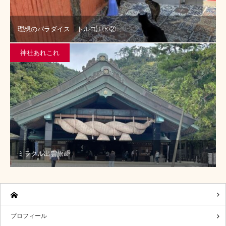
理想のパラダイス トルコ🇹🇷②
神社あれこれ
ミラクル出雲旅🌈
プロフィール