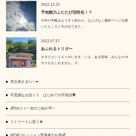
2022.12.22
予知能力ふたたび活性化！？
今年の手帳はもうすぐ終わり。なにげなく最終ページを開
いたところメモが出てきた…
2022.07.27
あふれるトリガー
オタクという人々がいます。いえ、ある意味、みんな○○オ
タクかもしれません。そ…
突き刺さる🔪✨🦈
不思議なお話１１ はじめての宇宙語👽
🌈ISAリト✨🦋のご紹介⛩️✨
リトリートに思う🍀
NEW🌕セッション受講者のお声🌈