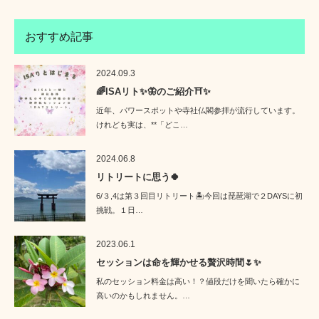
おすすめ記事
2024.09.3
🌈ISAリト✨🦋のご紹介⛩️✨
近年、パワースポットや寺社仏閣参拝が流行しています。
けれども実は、**「どこ…
2024.06.8
リトリートに思う🍀
6/３,4は第３回目リトリート🏝️今回は琵琶湖で２DAYSに初
挑戦。１日…
2023.06.1
セッションは命を輝かせる贅沢時間🌷✨
私のセッション料金は高い！？値段だけを聞いたら確かに
高いのかもしれません。…