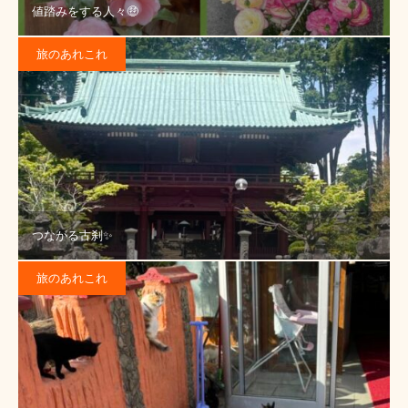
値踏みをする人々🤑
旅のあれこれ
つながる古刹✨
旅のあれこれ