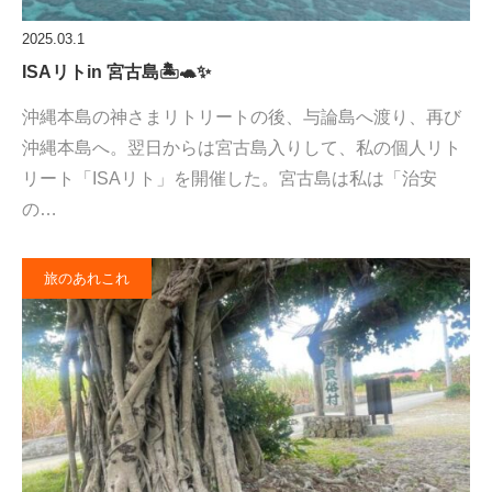
2025.03.1
ISAリトin 宮古島🏝️🐢✨
沖縄本島の神さまリトリートの後、与論島へ渡り、再び
沖縄本島へ。翌日からは宮古島入りして、私の個人リト
リート「ISAリト」を開催した。宮古島は私は「治安
の…
旅のあれこれ