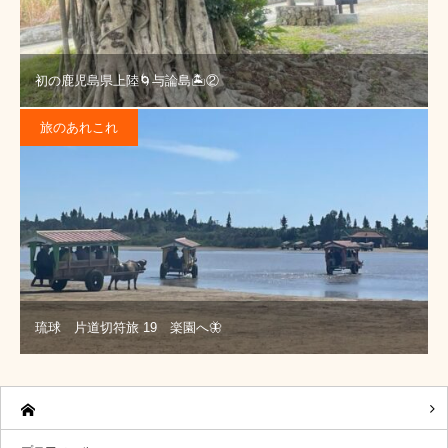
初の鹿児島県上陸🌀与論島🏝️②
旅のあれこれ
琉球 片道切符旅 19 楽園へ🦋