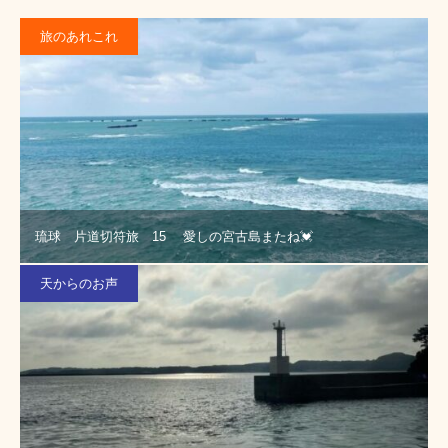
旅のあれこれ
琉球 片道切符旅 15 愛しの宮古島またね💓
天からのお声