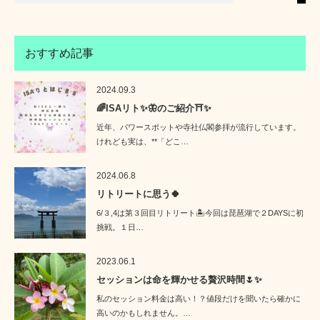
おすすめ記事
2024.09.3
🌈ISAリト✨🦋のご紹介⛩️✨
近年、パワースポットや寺社仏閣参拝が流行しています。
けれども実は、**「どこ…
2024.06.8
リトリートに思う🍀
6/３,4は第３回目リトリート🏝️今回は琵琶湖で２DAYSに初
挑戦。１日…
2023.06.1
セッションは命を輝かせる贅沢時間🌷✨
私のセッション料金は高い！？値段だけを聞いたら確かに
高いのかもしれません。…