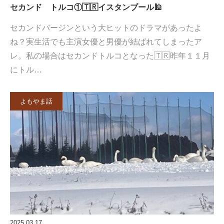
セカンド トルコ①🇹🇷イスタンブール🕌
セカンドバージンという大ヒットのドラマがあったよ
ね？実生活でも主演女優と男優が結ばれてしまったア
レ。私の場合はセカンドトルコとなった🇹🇷昨年１１月
にトル…
よもやま話
2025.03.17