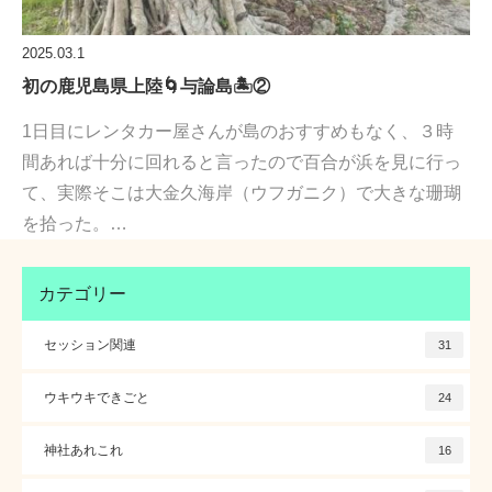
2025.03.1
初の鹿児島県上陸🌀与論島🏝️②
1日目にレンタカー屋さんが島のおすすめもなく、３時
間あれば十分に回れると言ったので百合が浜を見に行っ
て、実際そこは大金久海岸（ウフガニク）で大きな珊瑚
を拾った。…
カテゴリー
セッション関連
31
ウキウキできごと
24
神社あれこれ
16