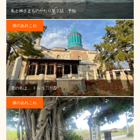
私と神さまものがたり第２話 予知
旅のあれこれ
君の名は… トルコ🇹🇷⑤
旅のあれこれ