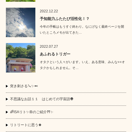
2022.12.22
予知能力ふたたび活性化！？
今年の手帳はもうすぐ終わり。なにげなく最終ページを開
いたところメモが出てきた…
2022.07.27
あふれるトリガー
オタクという人々がいます。いえ、ある意味、みんな○○オ
タクかもしれません。そ…
突き刺さる🔪✨🦈
不思議なお話１１ はじめての宇宙語👽
🌈ISAリト✨🦋のご紹介⛩️✨
リトリートに思う🍀