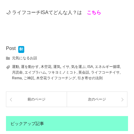
🌙 ライフコーチISAてどんな人？は
こちら
Post
元気になるお話
運動
,
運を動かす
,
木空花
,
運気
,
イサ
,
気を運ぶ
,
ISA
,
エネルギー循環
,
月読命
,
エイブラハム
,
ツキヨミノミコト
,
英会話
,
ライフコーチイサ
,
Rema
,
ご神託
,
木空花ライフコーチング
,
引き寄せの法則
前のページ
次のページ
ピックアップ記事