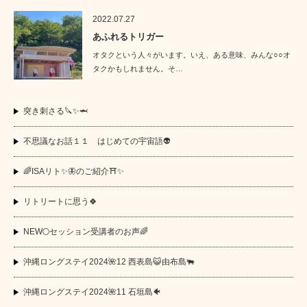
2022.07.27
あふれるトリガー
オタクという人々がいます。いえ、ある意味、みんな○○オ
タクかもしれません。そ…
突き刺さる🔪✨🦈
不思議なお話１１ はじめての宇宙語👽
🌈ISAリト✨🦋のご紹介⛩️✨
リトリートに思う🍀
NEW🌕セッション受講者のお声🌈
沖縄ロングステイ2024🌺12 西表島😺由布島🐃
沖縄ロングステイ2024🌺11 石垣島🐠