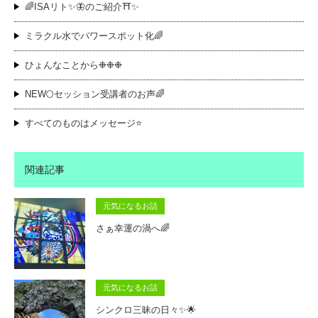
🌈ISAリト✨🦋のご紹介⛩️✨
ミラクル水でパワースポット化🌈
ひょんなことから❉❉❉
NEW🌕セッション受講者のお声🌈
すべてのものはメッセージ⭐️
関連記事
元気になるお話
さぁ幸運の渦へ🌈
元気になるお話
シンクロ三昧の日々✨🌟