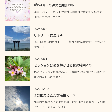
🌈ISAリト✨🦋のご紹介⛩️✨
近年、パワースポットや寺社仏閣参拝が流行しています。
けれども実は、**「どこ…
2024.06.8
リトリートに思う🍀
6/３,4は第３回目リトリート🏝️今回は琵琶湖で２DAYSに初
挑戦。１日…
2023.06.1
セッションは命を輝かせる贅沢時間🌷✨
私のセッション料金は高い！？値段だけを聞いたら確かに
高いのかもしれません。…
2022.12.22
予知能力ふたたび活性化！？
今年の手帳はもうすぐ終わり。なにげなく最終ページを開
いたところメモが出てきた…