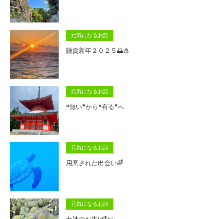
元気になるお話
謹賀新年２０２５🌅🎍
元気になるお話
❝無い❞から❝有る❞へ
元気になるお話
用意された出会い🌈
元気になるお話