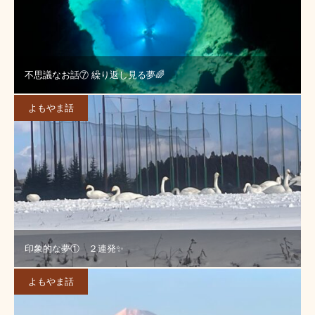
不思議なお話⑦ 繰り返し見る夢🌈
よもやま話
印象的な夢① ２連発✨
よもやま話