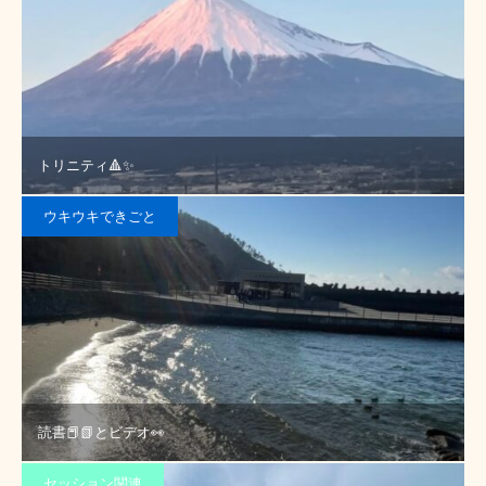
トリニティ🔺✨
ウキウキできごと
読書📕📗とビデオ👀
セッション関連