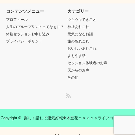
コンテンツメニュー
カテゴリー
プロフィール
ウキウキできごと
人生のブループリントってなぁに？
神社あれこれ
体験セッションお申し込み
元気になるお話
プライバシーポリシー
旅のあれこれ
おいしいあれこれ
よもやま話
セッション体験者のお声
天からのお声
その他
RSS
Copyright ©
楽しく話して運気好転✤木空花ｍｏｋｃａライフコーチング
All