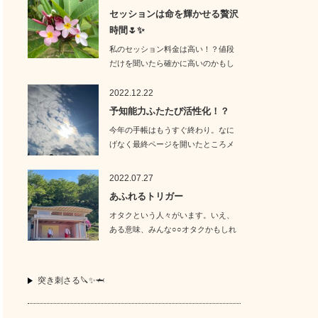
セッションは命を輝かせる贅沢
時間🌷✨
私のセッション料金は高い！？値段
だけを聞いたら確かに高いのかもし
れません。…
2022.12.22
予知能力ふたたび活性化！？
今年の手帳はもうすぐ終わり。なに
げなく最終ページを開いたところメ
モが出てきた…
2022.07.27
あふれるトリガー
オタクという人々がいます。いえ、
ある意味、みんな○○オタクかもしれ
ません。そ…
突き刺さる🔪✨🦈