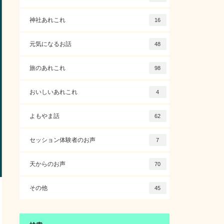
神社あれこれ
16
元気になるお話
48
旅のあれこれ
98
おいしいあれこれ
4
よもやま話
62
セッション体験者のお声
7
天からのお声
70
その他
45