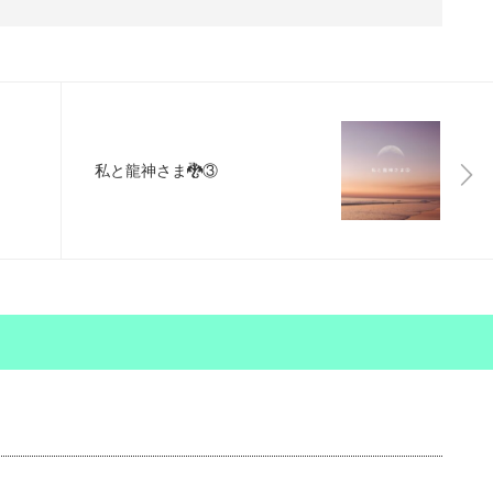
私と龍神さま🐉③