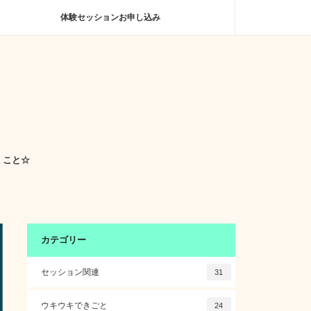
体験セッションお申し込み
くこと☆
カテゴリー
セッション関連
31
ウキウキできごと
24