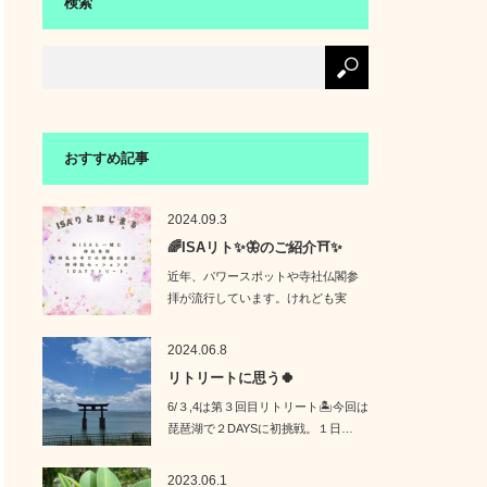
検索
おすすめ記事
2024.09.3
🌈ISAリト✨🦋のご紹介⛩️✨
近年、パワースポットや寺社仏閣参
拝が流行しています。けれども実
は、**「どこ…
2024.06.8
リトリートに思う🍀
6/３,4は第３回目リトリート🏝️今回は
琵琶湖で２DAYSに初挑戦。１日…
2023.06.1