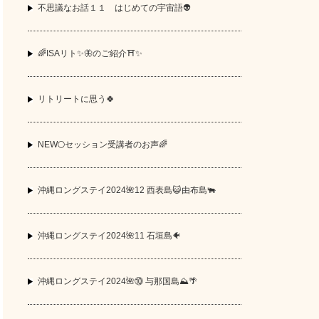
不思議なお話１１ はじめての宇宙語👽
🌈ISAリト✨🦋のご紹介⛩️✨
リトリートに思う🍀
NEW🌕セッション受講者のお声🌈
沖縄ロングステイ2024🌺12 西表島😺由布島🐃
沖縄ロングステイ2024🌺11 石垣島🐠
沖縄ロングステイ2024🌺⑩ 与那国島⛰️🌴