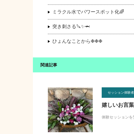
ミラクル水でパワースポット化🌈
突き刺さる🔪✨🦈
ひょんなことから❉❉❉
関連記事
セッション体験者
嬉しいお言葉
体験セッションを