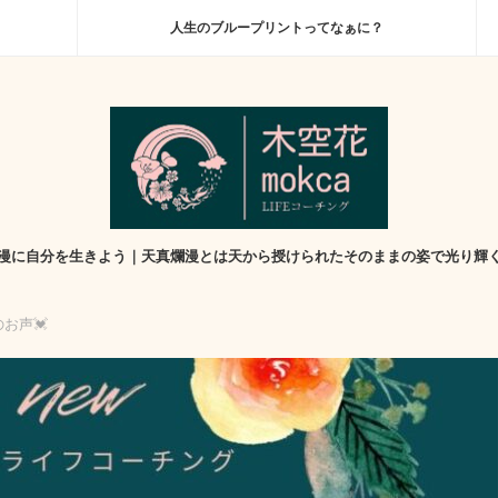
人生のブループリントってなぁに？
漫に自分を生きよう｜天真爛漫とは天から授けられたそのままの姿で光り輝
お声💓