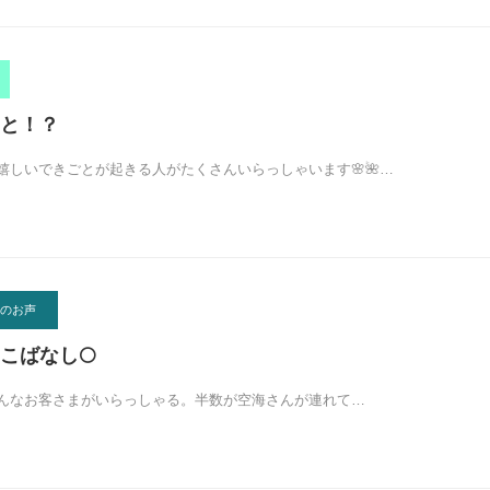
と！？
嬉しいできごとが起きる人がたくさんいらっしゃいます🌸🌺…
のお声
こばなし🌕
んなお客さまがいらっしゃる。半数が空海さんが連れて…