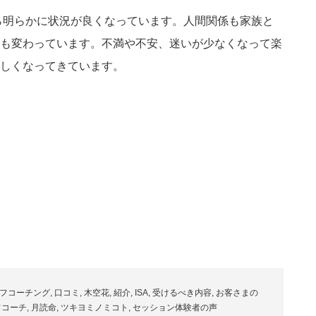
から明らかに状況が良くなっています。人間関係も家族と
も変わっています。不満や不安、迷いが少なくなって楽
しくなってきています。
フコーチング
,
口コミ
,
木空花
,
紹介
,
ISA
,
受けるべき内容
,
お客さまの
フコーチ
,
月読命
,
ツキヨミノミコト
,
セッション体験者の声