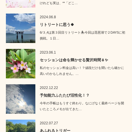
けれども実は、**「どこ…
2024.06.8
リトリートに思う🍀
6/３,4は第３回目リトリート🏝️今回は琵琶湖で２DAYSに初
挑戦。１日…
2023.06.1
セッションは命を輝かせる贅沢時間🌷✨
私のセッション料金は高い！？値段だけを聞いたら確かに
高いのかもしれません。…
2022.12.22
予知能力ふたたび活性化！？
今年の手帳はもうすぐ終わり。なにげなく最終ページを開
いたところメモが出てきた…
2022.07.27
あふれるトリガー