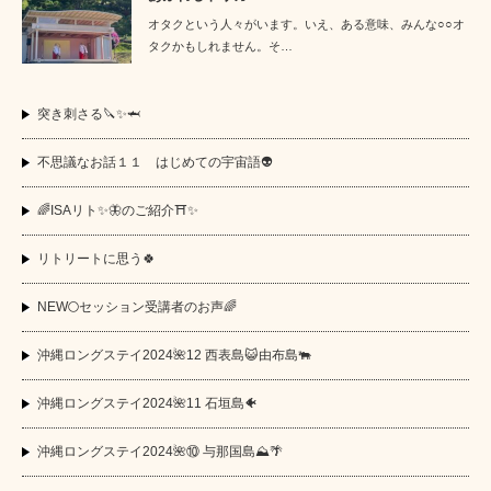
オタクという人々がいます。いえ、ある意味、みんな○○オ
タクかもしれません。そ…
突き刺さる🔪✨🦈
不思議なお話１１ はじめての宇宙語👽
🌈ISAリト✨🦋のご紹介⛩️✨
リトリートに思う🍀
NEW🌕セッション受講者のお声🌈
沖縄ロングステイ2024🌺12 西表島😺由布島🐃
沖縄ロングステイ2024🌺11 石垣島🐠
沖縄ロングステイ2024🌺⑩ 与那国島⛰️🌴