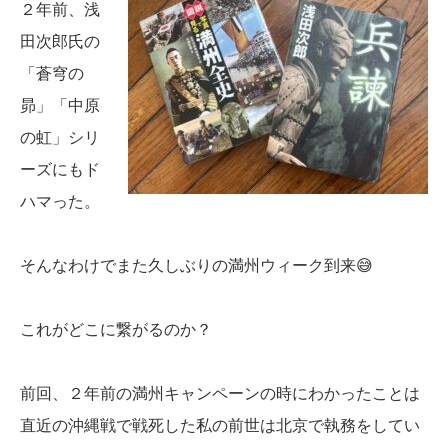
２年前、浅
田次郎氏の
「蒼穹の
昴」「中原
の虹」シリ
ーズにもド
ハマった。
そんなわけでまた久しぶりの満州ウィーク到来😅
これがどこに繋がるのか？
前回、２年前の満州キャンペーンの時にわかったことは
直近の沖縄戦で戦死した私の前世は北京で執務をしてい