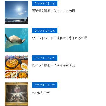
ウキウキできごと
同業者を観察しなさい！？の日
ウキウキできごと
ワールドワイドに理解者に恵まれる✨🌈
ウキウキできごと
食べる！飲む！イキイキ女子会
ウキウキできごと
願いは叶う🌟