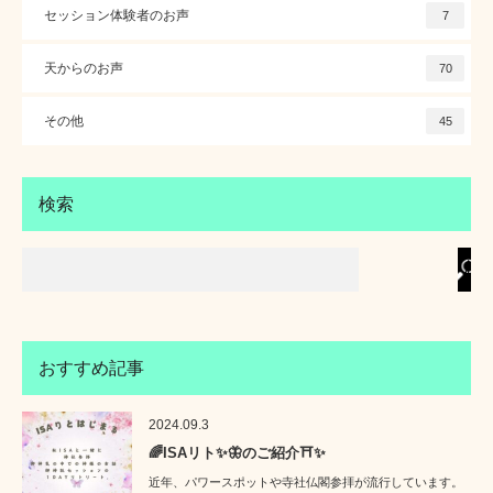
セッション体験者のお声
7
天からのお声
70
その他
45
検索
おすすめ記事
2024.09.3
🌈ISAリト✨🦋のご紹介⛩️✨
近年、パワースポットや寺社仏閣参拝が流行しています。