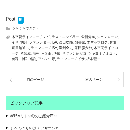
Post
ウキウキできごと
木空花ライフコーチング
,
ラストエンペラー
,
愛新覚羅
,
ジョンローン
,
イサ
,
満州
,
ファンレター
,
ISA
,
浅田次郎
,
図書館
,
木空花ブログ
,
兵諌
,
図書館通い
,
ライフコーチISA
,
満州全史
,
猿田彦大神
,
木空花ライフコ
ーチ
,
紫禁城
,
清朝
,
月読命
,
溥儀
,
サヴァン症候群
,
ツキヨミノミコト
,
婉容
,
神様
,
神託
,
アヘン中毒
,
ライフコーチイサ
,
坂本龍一
前のページ
次のページ
ピックアップ記事
🌈ISAリト✨🦋のご紹介⛩️✨
すべてのものはメッセージ⭐️