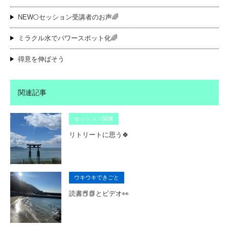
NEW🌕セッション受講者のお声🌈
ミラクル水でパワースポット化🌈
得意を伸ばそう
関連記事
セッション関連
リトリートに思う🍀
ウキウキできごと
読書📕📗とビデオ👀