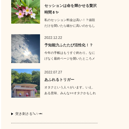
セッションは命を輝かせる贅沢
時間🌷✨
私のセッション料金は高い！？値段
だけを聞いたら確かに高いのかもし
れません。…
2022.12.22
予知能力ふたたび活性化！？
今年の手帳はもうすぐ終わり。なに
げなく最終ページを開いたところメ
モが出てきた…
2022.07.27
あふれるトリガー
オタクという人々がいます。いえ、
ある意味、みんな○○オタクかもしれ
ません。そ…
突き刺さる🔪✨🦈