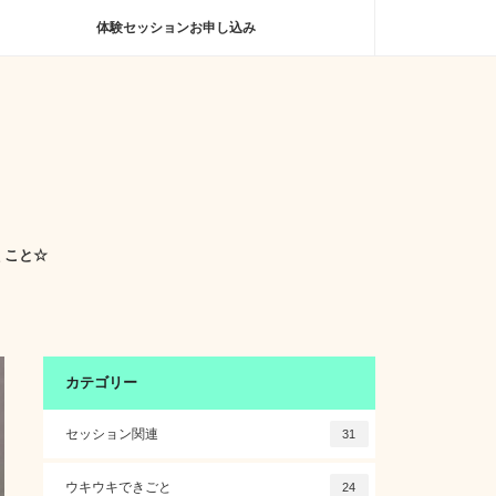
体験セッションお申し込み
くこと☆
カテゴリー
セッション関連
31
ウキウキできごと
24