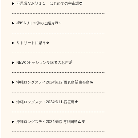
不思議なお話１１ はじめての宇宙語👽
🌈ISAリト✨🦋のご紹介⛩️✨
リトリートに思う🍀
NEW🌕セッション受講者のお声🌈
沖縄ロングステイ2024🌺12 西表島😺由布島🐃
沖縄ロングステイ2024🌺11 石垣島🐠
沖縄ロングステイ2024🌺⑩ 与那国島⛰️🌴