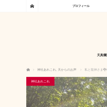
ホーム
プロフィール
天真爛
ホーム
神社あれこれ
,
天からのお声
私と龍神さま
神社あれこれ