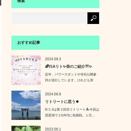
検索
おすすめ記事
2024.09.3
🌈ISAリト✨🦋のご紹介⛩️✨
近年、パワースポットや寺社仏閣参
拝が流行しています。けれども実
は、**「どこ…
2024.06.8
リトリートに思う🍀
6/３,4は第３回目リトリート🏝️今回は
琵琶湖で２DAYSに初挑戦。１日…
2023.06.1