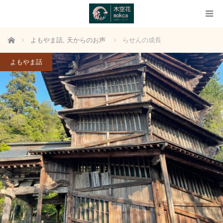
ホーム
よもやま話
,
天からのお声
らせんの成長
よもやま話