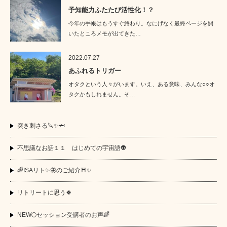
予知能力ふたたび活性化！？
今年の手帳はもうすぐ終わり。なにげなく最終ページを開
いたところメモが出てきた…
2022.07.27
あふれるトリガー
オタクという人々がいます。いえ、ある意味、みんな○○オ
タクかもしれません。そ…
突き刺さる🔪✨🦈
不思議なお話１１ はじめての宇宙語👽
🌈ISAリト✨🦋のご紹介⛩️✨
リトリートに思う🍀
NEW🌕セッション受講者のお声🌈