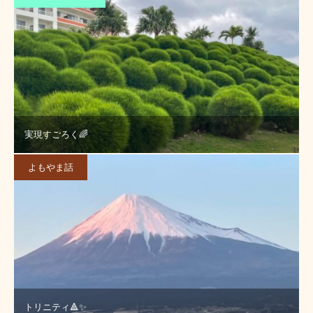
実現すごろく🌈
よもやま話
トリニティ🔺✨