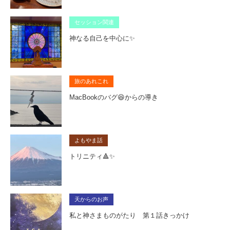
セッション関連
神なる自己を中心に✨
旅のあれこれ
MacBookのバグ😆からの導き
よもやま話
トリニティ🔺✨
天からのお声
私と神さまものがたり 第１話きっかけ