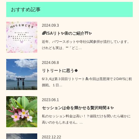
おすすめ記事
2024.09.3
🌈ISAリト✨🦋のご紹介⛩️✨
近年、パワースポットや寺社仏閣参拝が流行しています。
けれども実は、**「どこ…
2024.06.8
リトリートに思う🍀
6/３,4は第３回目リトリート🏝️今回は琵琶湖で２DAYSに初
挑戦。１日…
2023.06.1
セッションは命を輝かせる贅沢時間🌷✨
私のセッション料金は高い！？値段だけを聞いたら確かに
高いのかもしれません。…
2022.12.22