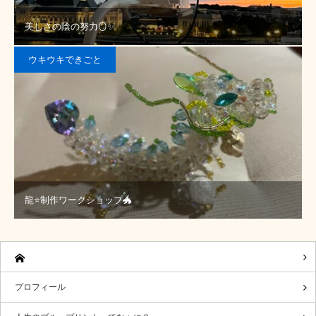
美しさの陰の努力🪞✨
ウキウキできごと
龍⭐️制作ワークショップ🐲
プロフィール