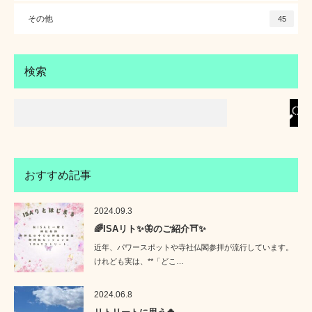
その他
45
検索
おすすめ記事
2024.09.3
🌈ISAリト✨🦋のご紹介⛩️✨
近年、パワースポットや寺社仏閣参拝が流行しています。
けれども実は、**「どこ…
2024.06.8