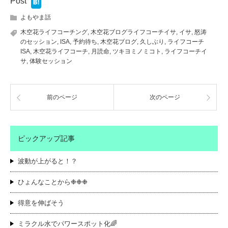
Post
よもやま話
木空花ライフコーチング
,
木空花ブログライフコーチイサ
,
イサ
,
怒涛
のセッション
,
ISA
,
予約待ち
,
木空花ブログ
,
久しぶり
,
ライフコーチ
ISA
,
木空花ライフコーチ
,
月読命
,
ツキヨミノミコト
,
ライフコーチイ
サ
,
体験セッション
前のページ
次のページ
ピックアップ記事
波動が上がると！？
ひょんなことから❉❉❉
得意を伸ばそう
ミラクル水でパワースポット化🌈