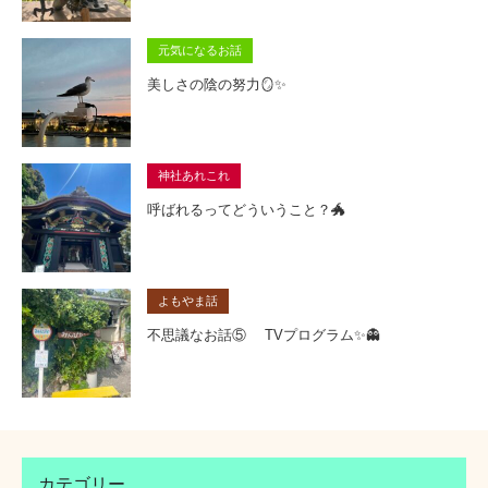
元気になるお話
美しさの陰の努力🪞✨
神社あれこれ
呼ばれるってどういうこと？🐲
よもやま話
不思議なお話⑤ TVプログラム✨👻
カテゴリー