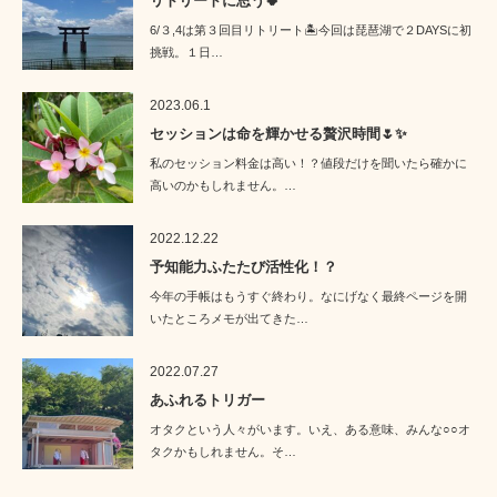
リトリートに思う🍀
6/３,4は第３回目リトリート🏝️今回は琵琶湖で２DAYSに初
挑戦。１日…
2023.06.1
セッションは命を輝かせる贅沢時間🌷✨
私のセッション料金は高い！？値段だけを聞いたら確かに
高いのかもしれません。…
2022.12.22
予知能力ふたたび活性化！？
今年の手帳はもうすぐ終わり。なにげなく最終ページを開
いたところメモが出てきた…
2022.07.27
あふれるトリガー
オタクという人々がいます。いえ、ある意味、みんな○○オ
タクかもしれません。そ…