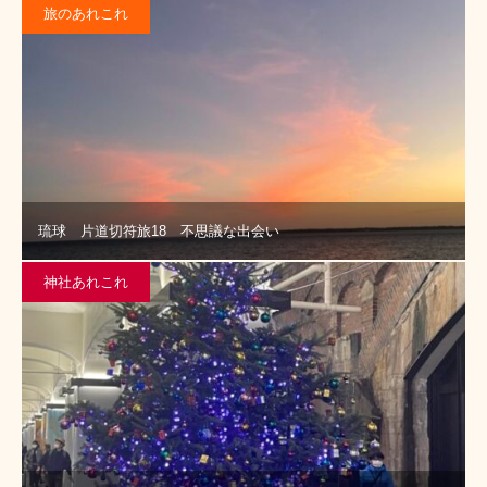
旅のあれこれ
琉球 片道切符旅18 不思議な出会い
神社あれこれ