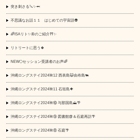
突き刺さる🔪✨🦈
不思議なお話１１ はじめての宇宙語👽
🌈ISAリト✨🦋のご紹介⛩️✨
リトリートに思う🍀
NEW🌕セッション受講者のお声🌈
沖縄ロングステイ2024🌺12 西表島😺由布島🐃
沖縄ロングステイ2024🌺11 石垣島🐠
沖縄ロングステイ2024🌺⑩ 与那国島⛰️🌴
沖縄ロングステイ2024🌺⑨ 図書館📗＆石庭再訪🌴
沖縄ロングステイ2024🌺⑧ 石庭🌴