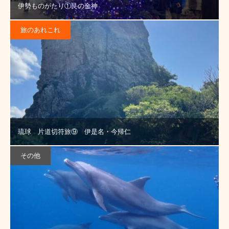
伊勢ものがたり①艮の金神
旅のあれこれ
琉球 片道切符旅⑨ 伊是名・今帰仁
その他