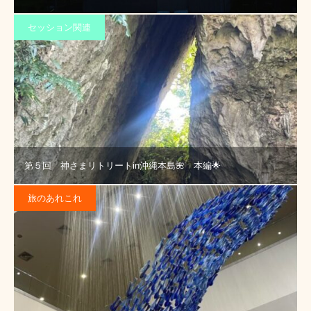
セッション関連
第５回 神さまリトリートin沖縄本島🌺 本編🌟
旅のあれこれ