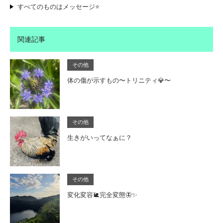
すべてのものはメッセージ⭐️
関連記事
その他
体の傷が示すもの〜トリニティ💎〜
その他
生きがいってなぁに？
その他
変化変容🐌完全変態🦋✨