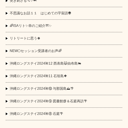
突き刺さる🔪✨🦈
不思議なお話１１ はじめての宇宙語👽
🌈ISAリト✨🦋のご紹介⛩️✨
リトリートに思う🍀
NEW🌕セッション受講者のお声🌈
沖縄ロングステイ2024🌺12 西表島😺由布島🐃
沖縄ロングステイ2024🌺11 石垣島🐠
沖縄ロングステイ2024🌺⑩ 与那国島⛰️🌴
沖縄ロングステイ2024🌺⑨ 図書館📗＆石庭再訪🌴
沖縄ロングステイ2024🌺⑧ 石庭🌴