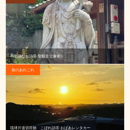
不思議なお話⑨ 聖観音立像🦋✨
旅のあれこれ
琉球片道切符旅 こぼれ話④ おばあレンタカー