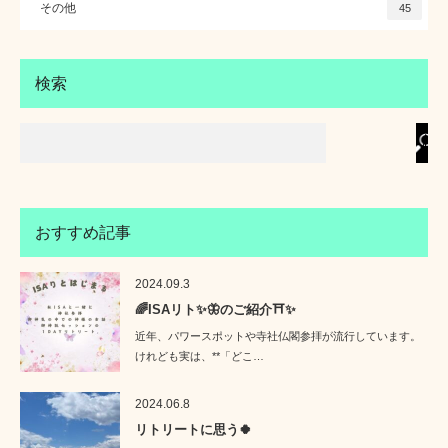
その他
45
検索
おすすめ記事
2024.09.3
🌈ISAリト✨🦋のご紹介⛩️✨
近年、パワースポットや寺社仏閣参拝が流行しています。
けれども実は、**「どこ…
2024.06.8
リトリートに思う🍀