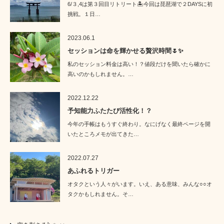
6/３,4は第３回目リトリート🏝️今回は琵琶湖で２DAYSに初
挑戦。１日…
2023.06.1
セッションは命を輝かせる贅沢時間🌷✨
私のセッション料金は高い！？値段だけを聞いたら確かに
高いのかもしれません。…
2022.12.22
予知能力ふたたび活性化！？
今年の手帳はもうすぐ終わり。なにげなく最終ページを開
いたところメモが出てきた…
2022.07.27
あふれるトリガー
オタクという人々がいます。いえ、ある意味、みんな○○オ
タクかもしれません。そ…