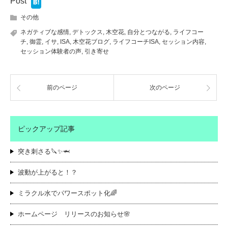
Post
その他
ネガティブな感情
,
デトックス
,
木空花
,
自分とつながる
,
ライフコー
チ
,
御霊
,
イサ
,
ISA
,
木空花ブログ
,
ライフコーチISA
,
セッション内容
,
セッション体験者の声
,
引き寄せ
前のページ
次のページ
ピックアップ記事
突き刺さる🔪✨🦈
波動が上がると！？
ミラクル水でパワースポット化🌈
ホームページ リリースのお知らせ🌸