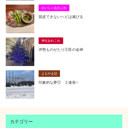
おいしいあれこれ
脱皮できないヘビは滅びる
神社あれこれ
伊勢ものがたり①艮の金神
よもやま話
印象的な夢① ２連発✨
カテゴリー